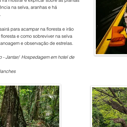
irá mostrar e explicar sobre as plantas
ência na selva, aranhas e há
.
airá para acampar na floresta e irão
 floresta e como sobreviver na selva
 canoagem e observação de estrelas.
o - Jantar/ Hospedagem em hotel de
 lanches