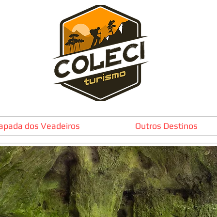
apada dos Veadeiros
Outros Destinos