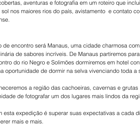
obertas, aventuras e fotografia em um roteiro que inclu
o sol nos maiores rios do país, avistamento e contato c
nse.
 de encontro será Manaus, uma cidade charmosa com u
linária de sabores incríveis. De Manaus partiremos par
ntro do rio Negro e Solimões dormiremos em hotel conf
ma oportunidade de dormir na selva vivenciando toda a
nheceremos a região das cachoeiras, cavernas e grutas
idade de fotografar um dos lugares mais lindos da regi
m esta expedição é superar suas expectativas a cada d
erer mais e mais.